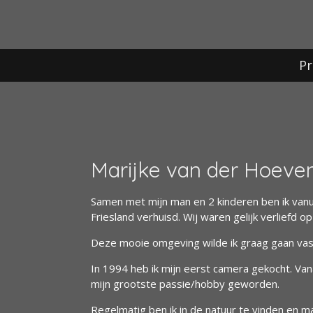
Ga
direct
naar
de
P
hoofdinhoud
Marijke van der Hoeve
Samen met mijn man en 2 kinderen ben ik van
Friesland verhuisd. Wij waren gelijk verliefd op
Deze mooie omgeving wilde ik graag gaan vas
In 1994 heb ik mijn eerst camera gekocht. Vana
mijn grootste passie/hobby geworden.
Regelmatig ben ik in de natuur te vinden en ma